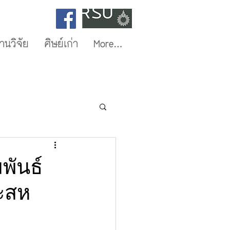
านวิจัย
ศิษย์เก่า
More...
พันธ์
ณะสห